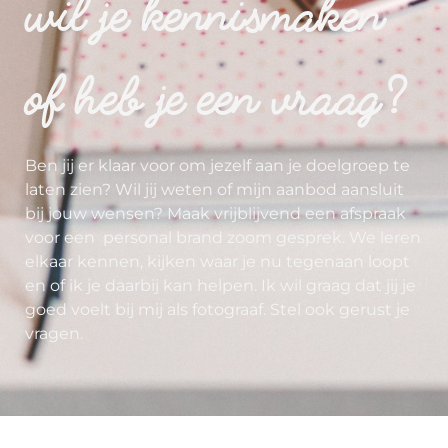
wil je kennismaken
of heb je een vraag?
Ben jij er klaar voor om jezelf aan je doelgroep te
laten zien? Wil jij weten of mijn aanbod aansluit
bij jouw wensen? Maak vrijblijvend een afspraak
voor een personal brand zoom gesprek. We leren
elkaar kennen, kijken waar je nu tegenaan loopt
en of ik je daarbij kan helpen. Ik wil graag dat jij je
goed voelt bij mij als fotograaf. Stel ook gerust je
vragen.