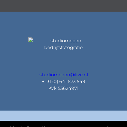
studiomooon@live.nl
+ 31 (0) 641 573 549
Kvk 53624971