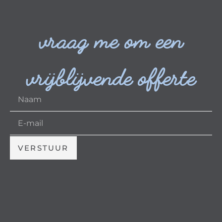
vraag me om een
vrijblijvende offerte
VERSTUUR